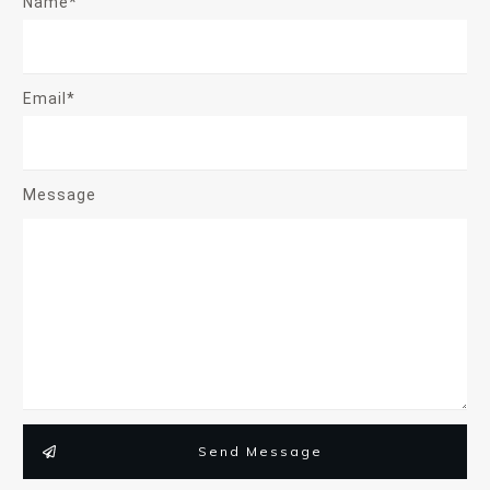
Name*
Email*
Message
Send Message