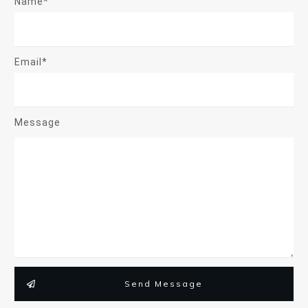
Name*
Email*
Message
Send Message