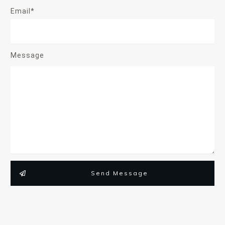
Email*
Message
Send Message